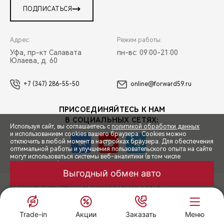
ПОДПИСАТЬСЯ
Адрес:
Режим работы:
Уфа, пр-кт Салавата
пн-вс: 09:00-21:00
Юлаева, д. 60
+7 (347) 286-55-50
online@forward59.ru
ПРИСОЕДИНЯЙТЕСЬ К НАМ
В СОЦИАЛЬНЫХ СЕТЯХ:
Используя сайт, вы соглашаетесь с
политикой обработки данных
и использованием cookies вашего браузера. Cookies можно
отключить в любой момент в настройках браузера. Для обеспечения
оптимальной работы и улучшения пользовательского опыта на сайте
могут использоваться системы веб-аналитики (в том числе
СПЕЦПРЕДЛОЖЕНИЯ
Яндекс.Метрика). Продолжая использование сайта, Вы соглашаетесь
с применением указанных технологий и размещением cookie-
Выгодный обмен авто
файлов.
© 2026 ФОРВАРД-АВТО
© 2026 ООО «ТЕНЕТ РУС»
ЗАПИСЬ НА ТЕСТ-ДРАЙВ
ПРАВОВАЯ ИНФОРМАЦИЯ
КОНТАКТЫ
КЛИЕНТСКАЯ ПОДДЕРЖКА
ПРИНЯТЬ
Сделано в ПЕРКС
РАСЧЕТ КРЕДИТА
Trade-in
Акции
Заказать
Меню