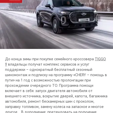
CHERY REMOTE
CHERY И СПОРТ
НАШИ МЕРОПРИЯТИЯ
ВИДЕООБЗОРЫ
CHERY ДЛЯ ДЕТЕЙ
До конца зимы при покупке семейного кроссовера
TIGGO
9
владельцы получат комплекс сервисов и услуг
поддержки – однократный бесплатный сезонный
шиномонтаж и подписку на программу «CHERY – помощь в
пути» на 1 год с возможностью пролонгации при
прохождении очередного ТО. Программа помощи
включает в себя: запуск двигателя автомобиля от
внешнего источника, вскрытие дверей, капота, багажника
автомобиля, ремонт бескамерных шин с проколом,
заправку топливом, замену колеса на запасное и многое
другое. В дополнение: претендовать на получение