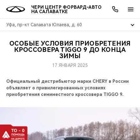
ЧЕРИ ЦЕНТР ФОРВАРД-АВТО
НА САЛАВАТКЕ
Уфа, пр-кт Салавата Юлаева, д. 60
ОСОБЫЕ УСЛОВИЯ ПРИОБРЕТЕНИЯ
ОНЛАЙН СЕРВИСЫ
ПОКУПАТЕЛЯМ
ВЛАДЕЛЬЦАМ
О КОМПАНИИ
МИР CHERY
МОДЕЛИ
АКЦИИ
КРОССОВЕРА TIGGO 9 ДО КОНЦА
ЗИМЫ
ВЫБОР И ПОКУПКА
СЕРВИС
АКСЕССУАРЫ
ВЫГОДЫ И АКЦИИ
ВЫБОР И ПОКУПКА
О НАС
ВСЕ МОДЕЛИ
17 ЯНВАРЯ 2025
КРЕДИТ И СТРАХОВАНИЕ
ЗАПЧАСТИ И АКСЕССУАРЫ
О БРЕНДЕ
КРЕДИТ
МЫ В СОЦСЕТЯХ
Официальный дистрибьютор марки CHERY в России
КРОССОВЕРЫ
объявляет о привилегированных условиях
ПОДДЕРЖКА
CHERY В СОЦСЕТЯХ
приобретения семиместного кроссовера TIGGO 9.
СЕДАНЫ
CHERY CONNECT
ЛЮДИ CHERY
НОВИНКИ
БЛАГОТВОРИТЕЛЬНОСТЬ