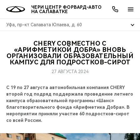
ЧЕРИ ЦЕНТР ФОРВАРД-АВТО
НА САЛАВАТКЕ
Уфа, пр-кт Салавата Юлаева, д. 60
CHERY СОВМЕСТНО С
ОНЛАЙН СЕРВИСЫ
ПОКУПАТЕЛЯМ
ВЛАДЕЛЬЦАМ
О КОМПАНИИ
МИР CHERY
МОДЕЛИ
АКЦИИ
«АРИФМЕТИКОЙ ДОБРА» ВНОВЬ
ОРГАНИЗОВАЛИ ОБРАЗОВАТЕЛЬНЫЙ
КАМПУС ДЛЯ ПОДРОСТКОВ-СИРОТ
ВЫБОР И ПОКУПКА
СЕРВИС
АКСЕССУАРЫ
ВЫГОДЫ И АКЦИИ
ВЫБОР И ПОКУПКА
О НАС
ВСЕ МОДЕЛИ
27 АВГУСТА 2024
КРЕДИТ И СТРАХОВАНИЕ
ЗАПЧАСТИ И АКСЕССУАРЫ
О БРЕНДЕ
КРЕДИТ
МЫ В СОЦСЕТЯХ
КРОССОВЕРЫ
С 19 по 27 августа автомобильная компания CHERY
ПОДДЕРЖКА
CHERY В СОЦСЕТЯХ
второй год подряд поддержала проведение летнего
кампуса образовательной программы «Шанс»
СЕДАНЫ
благотворительного фонда «Арифметика Добра». В
CHERY CONNECT
ЛЮДИ CHERY
мероприятии приняли участие 60 подростков-сирот
НОВИНКИ
со всей России.
БЛАГОТВОРИТЕЛЬНОСТЬ