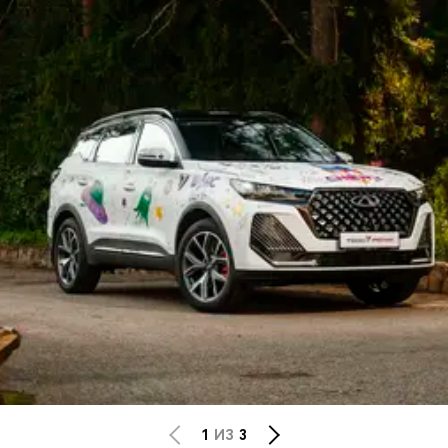
1
ИЗ
3