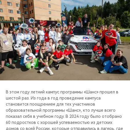
CHERY REMOTE
CHERY И СПОРТ
НАШИ МЕРОПРИЯТИЯ
ВИДЕООБЗОРЫ
CHERY ДЛЯ ДЕТЕЙ
В этом году летний кампус программы «Шанс» прошел в
шестой раз. Из года в год проведение кампуса
становится поощрением для тех участников
образовательной программы «Шанс», кто лучше всего
показал себя в учебном году. В 2024 году было отобрано
60 подростков с хорошей успеваемостью из детских
домов со всей России, которые отправились в лагерь, где