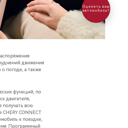
распоряжение
труднений движения
о погоде, а также
еских функций, по
ск двигателя,
е получать всю
е CHERY CONNECT.
мобиль к поездке,
ремя. Программный