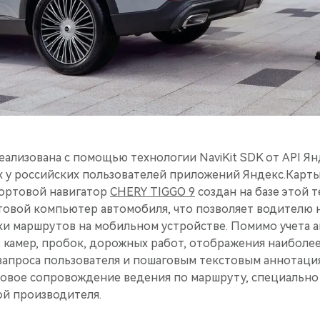
ализована с помощью технологии NaviKit SDK от API Ян
х у российских пользователей приложений Яндекс.Карты
Бортовой навигатор
CHERY TIGGO 9
создан на базе этой 
товой компьютер автомобиля, что позволяет водителю н
ки маршрутов на мобильном устройстве. Помимо учета 
 камер, пробок, дорожных работ, отображения наиболе
запроса пользователя и пошаговым текстовым аннотаци
овое сопровождение ведения по маршруту, специально
й производителя.