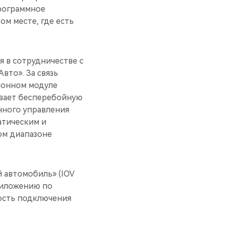
программное
м месте, где есть
я в сотрудничестве с
вто». За связь
ионном модуле
ивает бесперебойную
нного управления
атическим и
ом диапазоне
 автомобиль» (IOV
приложению по
рость подключения