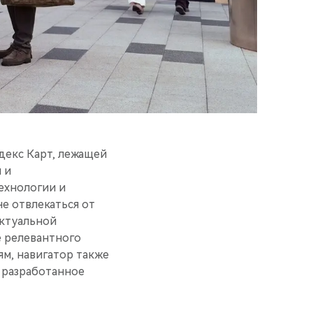
декс Карт, лежащей
 и
технологии и
е отвлекаться от
актуальной
е релевантного
ям, навигатор также
 разработанное