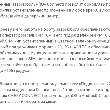
нный автомобиль» (IOV Connect) позволит обновлять 
иля и установленных приложений в любое время, в любо
 обращения в дилерский центр.
нету и его работа на борту автомобиля обеспечиваютс
 оператором связи «МТС», и его подразделением «МТС-А
ый SIM-чип, установленный в штатном телекоммуникац
орый поддерживает форматы 2G, 3G и 4G/LTE и обеспеч
еобходимых для функционирования приложения и удале
сам кроссовер, SIM-чип адаптирован к российским клим
 он устойчив к вибрациям и способен работать в больш
о +105 градусов).
биля доступ к программному комплексу «Подключенный
яется владельцам бесплатно на 1 год, в том числе и к 
нию CHERY CONNECT (доступно для iOS и Android). Ско
сигнала сети оператора связи.