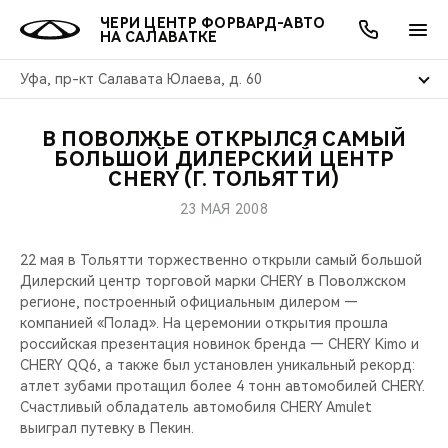
ЧЕРИ ЦЕНТР ФОРВАРД-АВТО
НА САЛАВАТКЕ
Уфа, пр-кт Салавата Юлаева, д. 60
В ПОВОЛЖЬЕ ОТКРЫЛСЯ САМЫЙ
ОНЛАЙН СЕРВИСЫ
ПОКУПАТЕЛЯМ
ВЛАДЕЛЬЦАМ
О КОМПАНИИ
МИР CHERY
МОДЕЛИ
АКЦИИ
БОЛЬШОЙ ДИЛЕРСКИЙ ЦЕНТР
CHERY (Г. ТОЛЬЯТТИ)
ВЫБОР И ПОКУПКА
СЕРВИС
АКСЕССУАРЫ
ВЫГОДЫ И АКЦИИ
ВЫБОР И ПОКУПКА
О НАС
ВСЕ МОДЕЛИ
23 МАЯ 2008
КРЕДИТ И СТРАХОВАНИЕ
ЗАПЧАСТИ И АКСЕССУАРЫ
О БРЕНДЕ
КРЕДИТ
МЫ В СОЦСЕТЯХ
22 мая в Тольятти торжественно открыли самый большой
КРОССОВЕРЫ
Дилерский центр торговой марки CHERY в Поволжском
ПОДДЕРЖКА
CHERY В СОЦСЕТЯХ
регионе, построенный официальным дилером —
СЕДАНЫ
компанией «Полад». На церемонии открытия прошла
российская презентация новинок бренда — CHERY Kimo и
CHERY CONNECT
ЛЮДИ CHERY
CHERY QQ6, а также был установлен уникальный рекорд:
НОВИНКИ
атлет зубами протащил более 4 тонн автомобилей CHERY.
БЛАГОТВОРИТЕЛЬНОСТЬ
Счастливый обладатель автомобиля CHERY Amulet
выиграл путевку в Пекин.