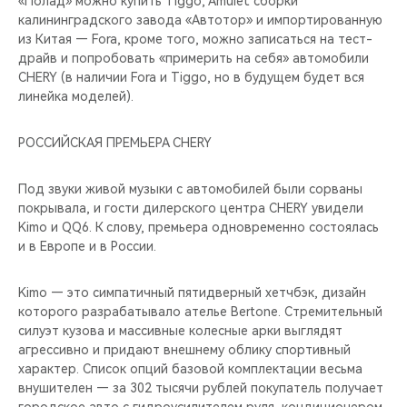
«Полад» можно купить Tiggo, Amulet сборки
калининградского завода «Автотор» и импортированную
из Китая — Fora, кроме того, можно записаться на тест-
драйв и попробовать «примерить на себя» автомобили
CHERY (в наличии Fora и Tiggo, но в будущем будет вся
линейка моделей).
РОССИЙСКАЯ ПРЕМЬЕРА CHERY
Под звуки живой музыки с автомобилей были сорваны
покрывала, и гости дилерского центра CHERY увидели
Kimo и QQ6. К слову, премьера одновременно состоялась
и в Европе и в России.
Kimo — это симпатичный пятидверный хетчбэк, дизайн
которого разрабатывало ателье Bertone. Стремительный
силуэт кузова и массивные колесные арки выглядят
агрессивно и придают внешнему облику спортивный
характер. Список опций базовой комплектации весьма
внушителен — за 302 тысячи рублей покупатель получает