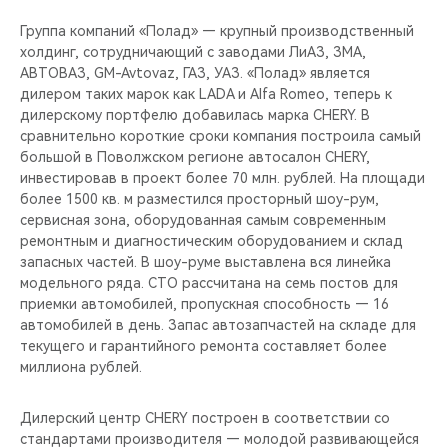
CHERY REMOTE
Группа компаний «Полад» — крупный производственный
холдинг, сотрудничающий с заводами ЛиАЗ, ЗМА,
CHERY И СПОРТ
АВТОВАЗ, GM-Avtovaz, ГАЗ, УАЗ. «Полад» является
дилером таких марок как LADA и Alfa Romeo, теперь к
НАШИ МЕРОПРИЯТИЯ
дилерскому портфелю добавилась марка CHERY. В
сравнительно короткие сроки компания построила самый
ВИДЕООБЗОРЫ
большой в Поволжском регионе автосалон CHERY,
инвестировав в проект более 70 млн. рублей. На площади
более 1500 кв. м разместился просторный шоу-рум,
CHERY ДЛЯ ДЕТЕЙ
сервисная зона, оборудованная самым современным
ремонтным и диагностическим оборудованием и склад
запасных частей. В шоу-руме выставлена вся линейка
модельного ряда. СТО рассчитана на семь постов для
приемки автомобилей, пропускная способность — 16
автомобилей в день. Запас автозапчастей на складе для
текущего и гарантийного ремонта составляет более
миллиона рублей.
Дилерский центр CHERY построен в соответствии со
стандартами производителя — молодой развивающейся