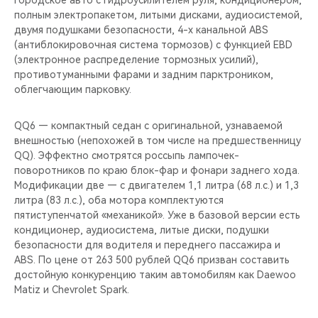
городское авто с гидроусилителем руля, кондиционером,
полным электропакетом, литыми дисками, аудиосистемой,
двумя подушками безопасности, 4-х канальной ABS
(антиблокировочная система тормозов) с функцией EBD
(электронное распределение тормозных усилий),
противотуманными фарами и задним парктроником,
облегчающим парковку.
QQ6 — компактный седан с оригинальной, узнаваемой
внешностью (непохожей в том числе на предшественницу
QQ). Эффектно смотрятся россыпь лампочек-
поворотников по краю блок-фар и фонари заднего хода.
Модификации две — с двигателем 1,1 литра (68 л.с.) и 1,3
литра (83 л.с.), оба мотора комплектуются
пятиступенчатой «механикой». Уже в базовой версии есть
кондиционер, аудиосистема, литые диски, подушки
безопасности для водителя и переднего пассажира и
ABS. По цене от 263 500 рублей QQ6 призван составить
достойную конкуренцию таким автомобилям как Daewoo
Matiz и Chevrolet Spark.