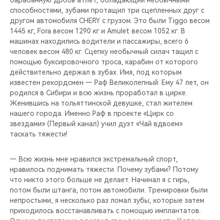
барабанную дробь атлет, обладающий необычными
способностями, зубами протащил три сцепленных друг с
другом автомобиля CHERY с грузом. Это были Tiggo весом
1445 кг, Fora весом 1290 кг и Amulet весом 1052 кг. В
машинах находились водители и пассажиры, всего 6
человек весом 480 кг. Сцепку необычный силач тащил с
помощью буксировочного троса, карабин от которого
действительно держал в зубах. Имя, под которым
известен рекордсмен — Раф Великолепный. Ему 47 лет, он
родился в Сибири и всю жизнь проработал в цирке.
Женившись на тольяттинской девушке, стал жителем
нашего города. Именно Раф в проекте «Цирк со
звездами» (Первый канал) учил дуэт «Чай вдвоем»
таскать тяжести!
— Всю жизнь мне нравился экстремальный спорт,
нравилось поднимать тяжести. Почему зубами? Потому
что никто этого больше не делает. Начинал я с гирь,
потом были штанга, потом автомобили. Тренировки были
непростыми, я несколько раз ломал зубы, которые затем
приходилось восстанавливать с помощью имплантатов.