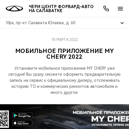
ЧЕРИ ЦЕНТР ФОРВАРД-АВТО
НА САЛАВАТКЕ
Уфа, пр-кт Салавата Юлаева, д. 60
18 МАРТА 2022
ОНЛАЙН СЕРВИСЫ
ПОКУПАТЕЛЯМ
ВЛАДЕЛЬЦАМ
О КОМПАНИИ
МИР CHERY
МОДЕЛИ
АКЦИИ
МОБИЛЬНОЕ ПРИЛОЖЕНИЕ MY
CHERY 2022
ВЫБОР И ПОКУПКА
СЕРВИС
АКСЕССУАРЫ
ВЫГОДЫ И АКЦИИ
ВЫБОР И ПОКУПКА
О НАС
ВСЕ МОДЕЛИ
Установите мобильное приложение MY CHERY уже
КРЕДИТ И СТРАХОВАНИЕ
ЗАПЧАСТИ И АКСЕССУАРЫ
О БРЕНДЕ
КРЕДИТ
МЫ В СОЦСЕТЯХ
сегодня! Вы сразу сможете оформить предварительную
КРОССОВЕРЫ
запись на сервис к официальному дилеру, отслеживать
ПОДДЕРЖКА
CHERY В СОЦСЕТЯХ
историю ТО и коммерческих ремонтов автомобиля и
много другое.
СЕДАНЫ
CHERY CONNECT
ЛЮДИ CHERY
НОВИНКИ
БЛАГОТВОРИТЕЛЬНОСТЬ